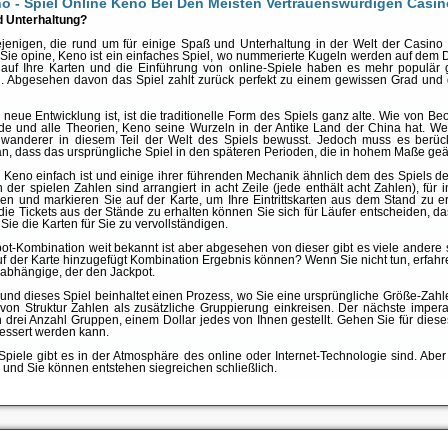
o - Spiel Online Keno Bei Den Meisten Vertrauenswürdigen Casin
d Unterhaltung?
iejenigen, die rund um für einige Spaß und Unterhaltung in der Welt der Casin
Sie opine, Keno ist ein einfaches Spiel, wo nummerierte Kugeln werden auf dem 
uf Ihre Karten und die Einführung von online-Spiele haben es mehr populär 
n. Abgesehen davon das Spiel zahlt zurück perfekt zu einem gewissen Grad und
neue Entwicklung ist, ist die traditionelle Form des Spiels ganz alte. Wie von Be
ode und alle Theorien, Keno seine Wurzeln in der Antike Land der China hat. We
wanderer in diesem Teil der Welt des Spiels bewusst. Jedoch muss es berück
an, dass das ursprüngliche Spiel in den späteren Perioden, die in hohem Maße ge
r Keno einfach ist und einige ihrer führenden Mechanik ähnlich dem des Spiels der
der spielen Zahlen sind arrangiert in acht Zeile (jede enthält acht Zahlen), für 
len und markieren Sie auf der Karte, um Ihre Eintrittskarten aus dem Stand zu
 die Tickets aus der Stände zu erhalten können Sie sich für Läufer entscheiden, 
ie die Karten für Sie zu vervollständigen.
pot-Kombination weit bekannt ist aber abgesehen von dieser gibt es viele andere 
 der Karte hinzugefügt Kombination Ergebnis können? Wenn Sie nicht tun, erfahre
abhängige, der den Jackpot.
6 und dieses Spiel beinhaltet einen Prozess, wo Sie eine ursprüngliche Größe-Za
n Struktur Zahlen als zusätzliche Gruppierung einkreisen. Der nächste imperat
en drei Anzahl Gruppen, einem Dollar jedes von Ihnen gestellt. Gehen Sie für dies
essert werden kann.
Spiele gibt es in der Atmosphäre des online oder Internet-Technologie sind. Abe
e und Sie können entstehen siegreichen schließlich.