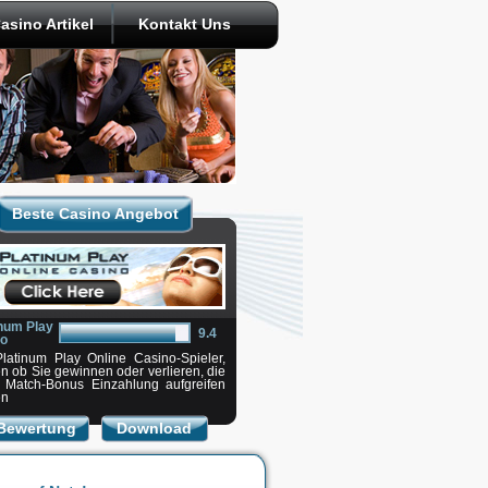
asino Artikel
Kontakt Uns
Beste Casino Angebot
num Play
9.4
no
Platinum Play Online Casino-Spieler,
n ob Sie gewinnen oder verlieren, die
Match-Bonus Einzahlung aufgreifen
en
Bewertung
Download