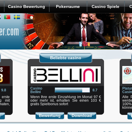
Casino Bewertung
Pokerraume
Casino Spiele
C
Beliebte casino
Casino
Platu
9.8
8.7
Bellini
Casi
erste
Wenn Ihre erste Einzahlung im Monat 97 €
Alle 
g mit
oder mehr ist, erhalten Sie einen 103 €
werde
maten,
gratis Spielbonus sofort
100% 
könn
Bewertung
Download
d