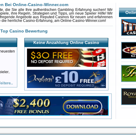
n Bei Online-Casino-Winner.com
e, die Sie alle Ihre authentischen Gambling Erfahrung suchen! Wir
Onli
iele, ihre Regeln, Strategien und Tipps, um neue Spieler Hilfe! Wir
 aufregende Angebote aus Reputed Casinos für neuen und erfahrenen
e die herrliche Casino-Erfahrung, am Online-Casino-Winner.com!
Top Casino Bewertung
Keine Anzahlung Online Casino
neuesten
eler..
eitere..