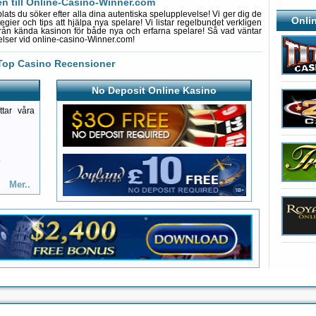
 till Online-Casino-Winner.com
s du söker efter alla dina autentiska spelupplevelse! Vi ger dig de
Onli
egier och tips att hjälpa nya spelare! Vi listar regelbundet verkligen
ån kända kasinon för både nya och erfarna spelare! Så vad väntar
lser vid online-casino-Winner.com!
Top Casino Recensioner
No Deposit Online Kasino
ttar våra
.
Mer..