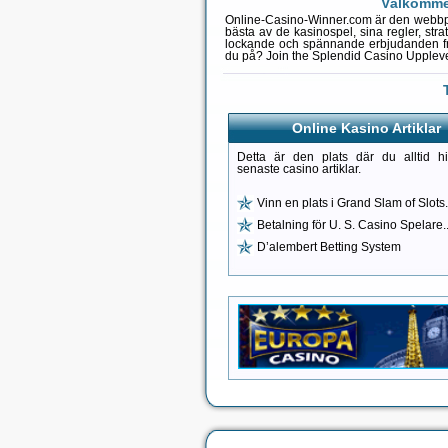
Välkommen
Online-Casino-Winner.com är den webbplat
bästa av de kasinospel, sina regler, strat
lockande och spännande erbjudanden fr
du på? Join the Splendid Casino Uppleve
Online Kasino Artiklar
Detta är den plats där du alltid hi
senaste casino artiklar.
Vinn en plats i Grand Slam of Slots.
Betalning för U. S. Casino Spelare.
D’alembert Betting System