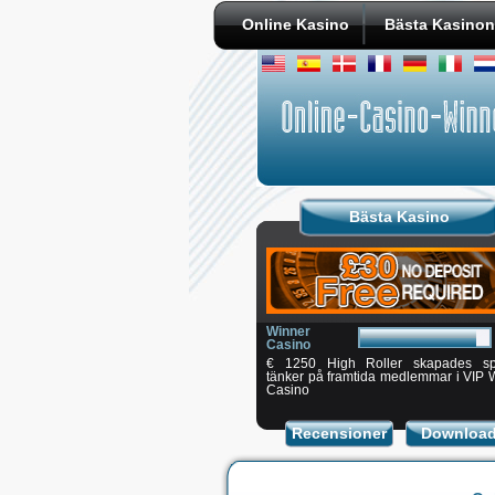
Online Kasino
Bästa Kasinon
Bästa Kasino
Winner
Casino
€ 1250 High Roller skapades spe
tänker på framtida medlemmar i VIP 
Casino
Recensioner
Downloa