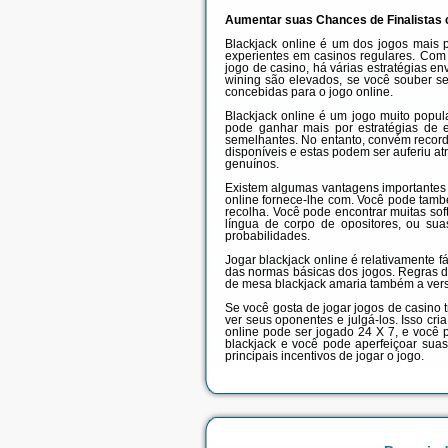
Aumentar suas Chances de Finalistas 
Blackjack online é um dos jogos mais p
experientes em casinos regulares. Com
jogo de casino, há várias estratégias e
wining são elevados, se você souber se
concebidas para o jogo online.
Blackjack online é um jogo muito popul
pode ganhar mais por estratégias de 
semelhantes. No entanto, convém recorda
disponíveis e estas podem ser auferiu at
genuínos.
Existem algumas vantagens importantes d
online fornece-lhe com. Você pode també
recolha. Você pode encontrar muitas sof
língua de corpo de opositores, ou su
probabilidades.
Jogar blackjack online é relativamente f
das normas básicas dos jogos. Regras d
de mesa blackjack amaria também a versã
Se você gosta de jogar jogos de casino t
ver seus oponentes e julgá-los. Isso cr
online pode ser jogado 24 X 7, e você p
blackjack e você pode aperfeiçoar suas
principais incentivos de jogar o jogo.