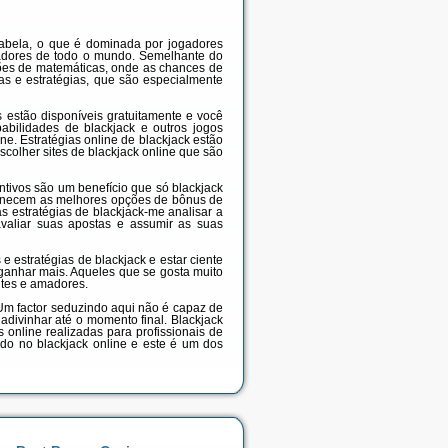
 tabela, o que é dominada por jogadores
gadores de todo o mundo. Semelhante do
ações de matemáticas, onde as chances de
as e estratégias, que são especialmente
 estão disponíveis gratuitamente e você
bilidades de blackjack e outros jogos
e. Estratégias online de blackjack estão
scolher sites de blackjack online que são
ntivos são um benefício que só blackjack
 fornecem as melhores opções de bônus de
s estratégias de blackjack-me analisar a
valiar suas apostas e assumir as suas
e estratégias de blackjack e estar ciente
ganhar mais. Aqueles que se gosta muito
ntes e amadores.
. Um factor seduzindo aqui não é capaz de
adivinhar até o momento final. Blackjack
 online realizadas para profissionais de
ado no blackjack online e este é um dos