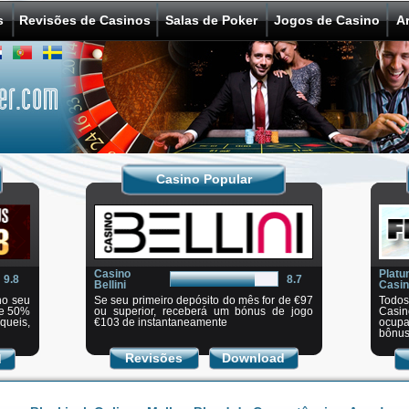
s
Revisões de Casinos
Salas de Poker
Jogos de Casino
Ar
Casino Popular
Casino
Platu
9.8
8.7
Bellini
Casi
no seu
Se seu primeiro depósito do mês for de €97
Todos
de 50%
ou superior, receberá um bónus de jogo
Casin
queis,
€103 de instantaneamente
ocupa
bônu
Revisões
Download
d