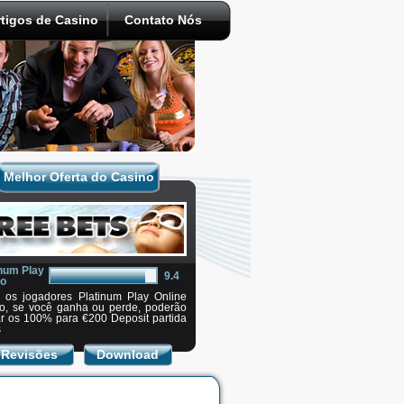
tigos de Casino
Contato Nós
Melhor Oferta do Casino
num Play
9.4
no
 os jogadores Platinum Play Online
o, se você ganha ou perde, poderão
r os 100% para €200 Deposit partida
s
Revisões
Download