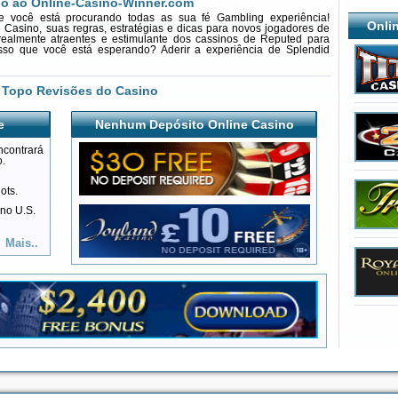
o ao Online-Casino-Winner.com
e você está procurando todas as sua fé Gambling experiência!
Onli
Casino, suas regras, estratégias e dicas para novos jogadores de
s realmente atraentes e estimulante dos cassinos de Reputed para
isso que você está esperando? Aderir a experiência de Splendid
 Topo Revisões do Casino
e
Nenhum Depósito Online Casino
contrará
.
ots.
no U.S.
Mais..