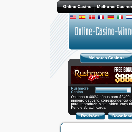
Online Casino
Melhores Casino
Melhores Casinos
Rushmore
Casino
Obtenha a 400% bónus para $2400 
primeiro depósito. correspondência 
para reproduzir slots, vídeo caça-ní
Keno e Scratch cards.
Revisões
Downloa