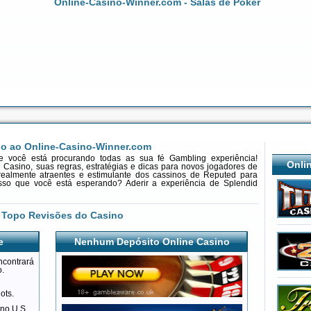
Online-Casino-Winner.com - Salas de Poker
o ao Online-Casino-Winner.com
e você está procurando todas as sua fé Gambling experiência!
Onli
Casino, suas regras, estratégias e dicas para novos jogadores de
s realmente atraentes e estimulante dos cassinos de Reputed para
isso que você está esperando? Aderir a experiência de Splendid
 Topo Revisões do Casino
e
Nenhum Depósito Online Casino
contrará
.
ots.
no U.S.